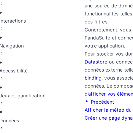
une source de donné
fonctionnalités telle
Interactions
des filtres.
Concrètement, vous 
PandaSuite et conne
Navigation
votre application.
Pour stocker vos don
Datastore
ou connect
données externe telle
Accessibilité
binding
, vous associ
données. Le composan
d’
afficher vos élémen
Jeux et gamification
Précédent
Afficher la météo du 
Créer une page dyn
Données