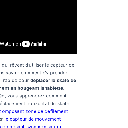
qui rêvent d’utiliser le capteur de
s savoir comment s’y prendre,
el rapide pour
déplacer le skate de
ent en bougeant la tablette
.
déo, vous apprendrez comment :
déplacement horizontal du skate
composant zone de défilement
er
le capteur de mouvement
 composant synchronisation