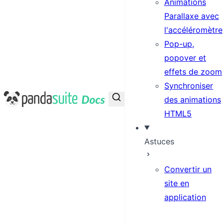
Animations
Parallaxe avec
l'accéléromètre
Pop-up,
popover et
effets de zoom
Synchroniser
PandaSuite Docs
des animations
HTML5
Astuces
Convertir un
site en
application