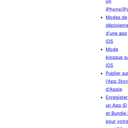
un
iPhone/iP
Modes de
déploieme
d'une app
iOS
Mode
kiosque s
iOS
Publier su
l'App Stor
d'Apple
Enregister
un App ID
et Bundle 
pour votr