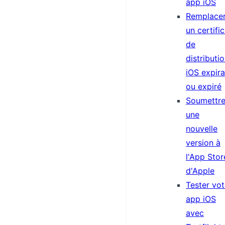
app iOS
Remplace
un certific
de
distributi
iOS expira
ou expiré
Soumettr
une
nouvelle
version à
l'App Stor
d'Apple
Tester vot
app iOS
avec