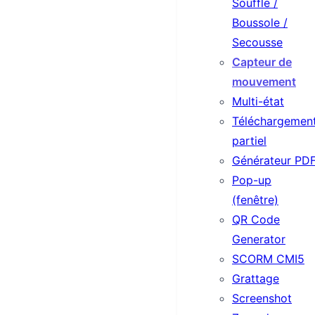
Souffle /
Boussole /
Secousse
Capteur de
mouvement
Multi-état
Téléchargemen
partiel
Générateur PD
Pop-up
(fenêtre)
QR Code
Generator
SCORM CMI5
Grattage
Screenshot