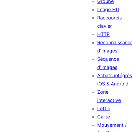
Groupe
Image HD
Raccourcis
clavier
HTTP
Reconnaissanc
d'images
Séquence
d'images
Achats intégrés
iOS & Android
Zone
interactive
Lottie
Carte
Mouvement /