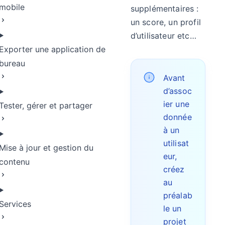
mobile
supplémentaires :
un score, un profil
d’utilisateur etc…
Exporter une application de
bureau
Avant
d’assoc
ier une
Tester, gérer et partager
donnée
à un
utilisat
Mise à jour et gestion du
eur,
contenu
créez
au
préalab
Services
le un
projet