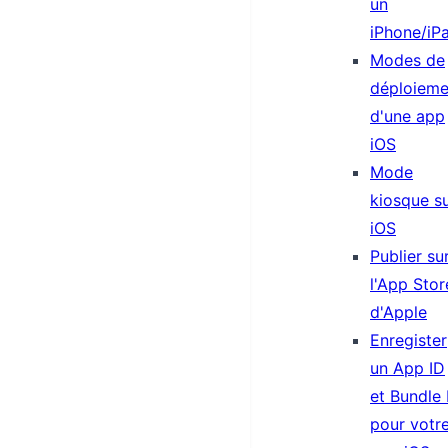
un
iPhone/iP
Modes de
déploieme
d'une app
iOS
Mode
kiosque s
iOS
Publier su
l'App Stor
d'Apple
Enregister
un App ID
et Bundle 
pour votr