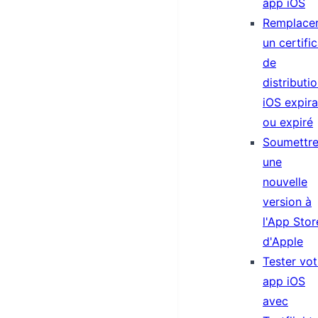
app iOS
Remplace
un certific
de
distributi
iOS expira
ou expiré
Soumettr
une
nouvelle
version à
l'App Stor
d'Apple
Tester vot
app iOS
avec