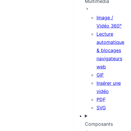
Multimédia
Image /
Vidéo 360°
Lecture
automatique
& blocages
navigateurs
web
GIF
Insérer une
vidéo
PDF
SVG
Composants