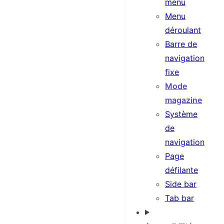
menu
Menu
déroulant
Barre de
navigation
fixe
Mode
magazine
Système
de
navigation
Page
défilante
Side bar
Tab bar