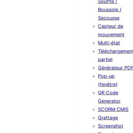
Souffle /
Boussole /
Secousse
Capteur de
mouvement
Multi-état
Téléchargemen
partiel
Générateur PD
Pop-up
(fenêtre)
QR Code
Generator
SCORM CMI5
Grattage
Screenshot