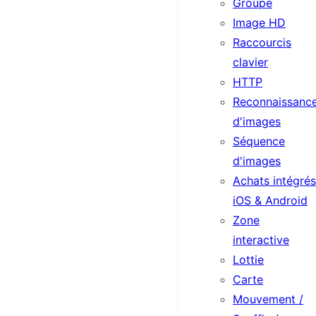
Groupe
Image HD
Raccourcis
clavier
HTTP
Reconnaissanc
d'images
Séquence
d'images
Achats intégrés
iOS & Android
Zone
interactive
Lottie
Carte
Mouvement /