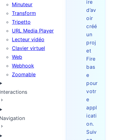
ire
Minuteur
d’av
Transform
oir
Tripetto
créé
URL Media Player
un
Lecteur vidéo
proj
Clavier virtuel
et
Web
Fire
Webhook
bas
Zoomable
e
pour
votr
Interactions
e
appl
icati
Navigation
on.
Suiv