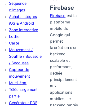
Séquence
Firebase
d'images
Firebase
est la
Achats intégrés
plateforme
iOS & Android
mobile de
Zone interactive
Google qui
Lottie
permet
Carte
la création d’un
Mouvement /
backend
Souffle / Boussole
scalable et
/ Secousse
performant,
Capteur de
dédiée
mouvement
principalement
Multi-état
aux
Téléchargement
applications
partiel
mobiles. Le
Générateur PDF
backend représ