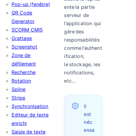
Pop-up (fenêtre)
ente la partie
QR Code
serveur de
Generator
l’application qui
SCORM CMI5
gère des
Grattage
responsabilités
Screenshot
comme l’authent
Zone de
ification,
défilement
le stockage, les
Recherche
notifications,
Rotation
etc…
Spline
Stripe
Synchronisation
Il
est
Editeur de texte
néc
enrichi
essa
Saisie de texte