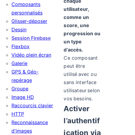
chaque
Composants
utilisateur,
personnalisés
comme un
Glisser-déposer
score, une
Dessin
progression ou
Session Firebase
un type
Flexbox
d’accès.
Vidéo plein écran
Ce composant
Galerie
peut être
GPS & Géo-
utilisé avec ou
repérage
sans interface
Groupe
utilisateur selon
Image HD
vos besoins.
Raccourcis clavier
Activer
HTTP
l’authentif
Reconnaissance
d'images
ication via