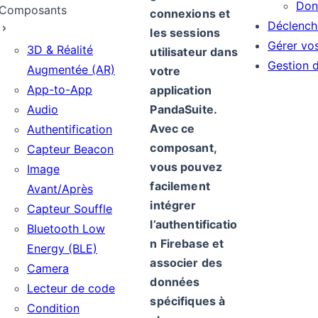
Donn
Composants
connexions et
Déclenche
les sessions
Gérer vos
3D & Réalité
utilisateur dans
Gestion d
Augmentée (AR)
votre
App-to-App
application
Audio
PandaSuite.
Avec ce
Authentification
composant,
Capteur Beacon
vous pouvez
Image
facilement
Avant/Après
intégrer
Capteur Souffle
l’authentificatio
Bluetooth Low
n Firebase et
Energy (BLE)
associer des
Camera
données
Lecteur de code
spécifiques à
Condition