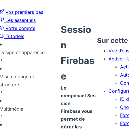
Vos premiers pas
Les essentiels
Sessio
Votre compte
Tutoriels
Sur cette
n
Vue d’en
Design et apparence
Firebas
Activer l
Act
e
Aut
Mise en page et
Con
structure
Le
Configur
composant Ses
ID d
sion
Choi
Multimédia
Firebase vous
Forc
permet de
Forc
gérer les