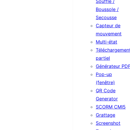
Souffle /
Boussole /
Secousse
Capteur de
mouvement
Multi-état
Téléchargemen
partiel
Générateur PD
Pop-up
(fenêtre)
QR Code
Generator
SCORM CMI5
Grattage
Screenshot