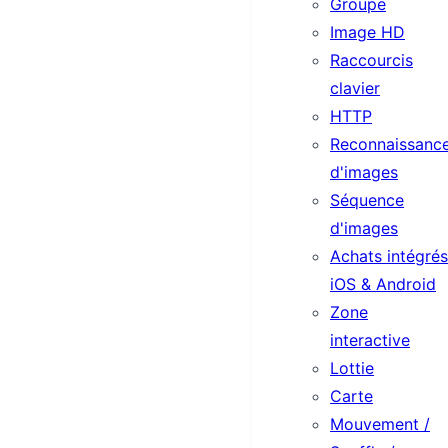
Groupe
Image HD
Raccourcis
clavier
HTTP
Reconnaissanc
d'images
Séquence
d'images
Achats intégrés
iOS & Android
Zone
interactive
Lottie
Carte
Mouvement /