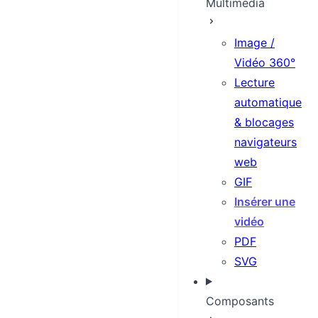
Multimédia
Image /
Vidéo 360°
Lecture
automatique
& blocages
navigateurs
web
GIF
Insérer une
vidéo
PDF
SVG
Composants