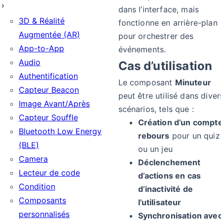
dans l’interface, mais
3D & Réalité
fonctionne en arrière-plan
Augmentée (AR)
pour orchestrer des
App-to-App
événements.
Audio
Cas d’utilisation
Authentification
Le composant
Minuteur
Capteur Beacon
peut être utilisé dans diver
Image Avant/Après
scénarios, tels que :
Capteur Souffle
Création d’un compt
Bluetooth Low Energy
rebours
pour un quiz
(BLE)
ou un jeu
Camera
Déclenchement
Lecteur de code
d’actions en cas
Condition
d’inactivité de
Composants
l’utilisateur
personnalisés
Synchronisation ave