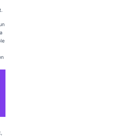
t.
un
’a
le
en
,