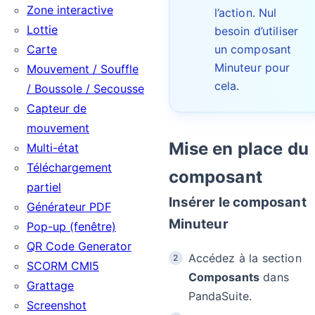
Zone interactive
l’action. Nul
Lottie
besoin d’utiliser
Carte
un composant
Minuteur pour
Mouvement / Souffle
cela.
/ Boussole / Secousse
Capteur de
mouvement
Mise en place du
Multi-état
Téléchargement
composant
partiel
Insérer le composant
Générateur PDF
Minuteur
Pop-up (fenêtre)
QR Code Generator
Accédez à la section
SCORM CMI5
Composants
dans
Grattage
PandaSuite.
Screenshot