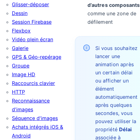
Glisser-déposer
d’autres composants
Dessin
comme une zone de
Session Firebase
défilement
Flexbox
Vidéo plein écran
Galerie
Si vous souhaitez
lancer une
GPS & Géo-repérage
animation après
Groupe
un certain délai
Image HD
ou afficher un
Raccourcis clavier
élément
HTTP
automatiquement
Reconnaissance
après quelques
d'images
secondes, vous
Séquence d'images
pouvez utiliser la
Achats intégrés iOS &
propriété
Délai
Android
associée à