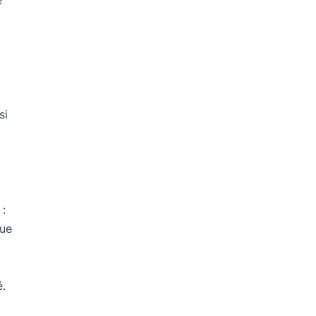
e
si
:
ue
t
é.