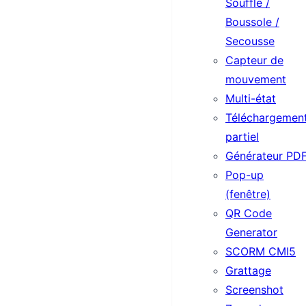
Souffle /
Boussole /
Secousse
Capteur de
mouvement
Multi-état
Téléchargemen
partiel
Générateur PD
Pop-up
(fenêtre)
QR Code
Generator
SCORM CMI5
Grattage
Screenshot