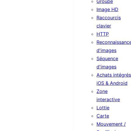
Groupe
Image HD
Raccourcis
clavier
HTTP
Reconnaissanc
d'images
Séquence
d'images
Achats intégrés
iOS & Android
Zone
interactive
Lottie
Carte
Mouvement /