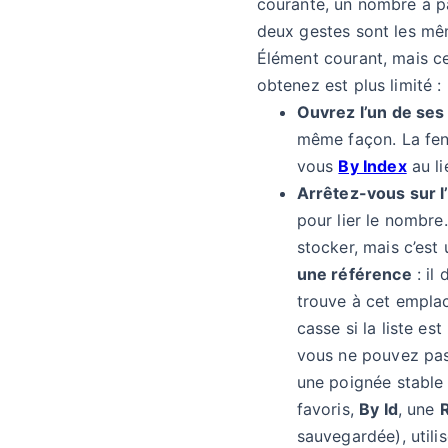
courante, un nombre à p
deux gestes sont les m
Élément courant, mais c
obtenez est plus limité :
Ouvrez l’un de se
même façon. La fenê
vous
By Index
au l
Arrêtez-vous sur l
pour lier le nombre
stocker, mais c’est
une référence
: il
trouve à cet empla
casse si la liste es
vous ne pouvez pas 
une poignée stable 
favoris,
By Id
, une
sauvegardée), utili