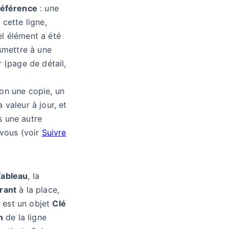
référence
: une
 cette ligne,
l élément a été
nsmettre à une
r (page de détail,
on une copie, un
 valeur à jour, et
s une autre
 vous (voir
Suivre
Tableau
, la
rant
à la place,
 est un objet
Clé
n
de la ligne