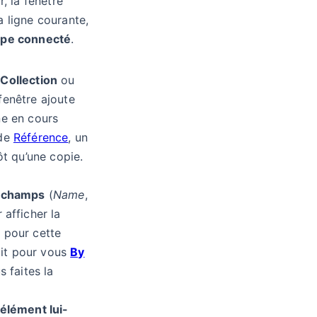
r, la fenêtre
a ligne courante,
ype connecté
.
e
Collection
ou
 fenêtre ajoute
gne en cours
 de
Référence
, un
ôt qu’une copie.
s champs
(
Name
,
 afficher la
 pour cette
 lit pour vous
By
s faites la
’élément lui-