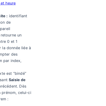
 et heure
ite :
identifiant
tion de
ppareil
retourne un
tre 0 et 1
 la donnée liée à
mpter des
m par index,
xte est “bindé”
osant
Saisie de
 précédent. Dès
on prénom, celui-ci
rem :