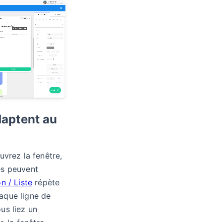
daptent au
uvrez la fenêtre,
es peuvent
n / Liste
répète
aque ligne de
us liez un