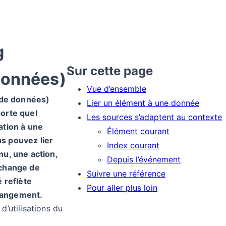
g
Sur cette page
 données)
Vue d’ensemble
n de données)
Lier un élément à une donnée
orte quel
Les sources s’adaptent au contexte
ation à une
Élément courant
s pouvez lier
Index courant
nu, une action,
Depuis l’événement
 change de
Suivre une référence
é reflète
Pour aller plus loin
hangement.
d’utilisations du