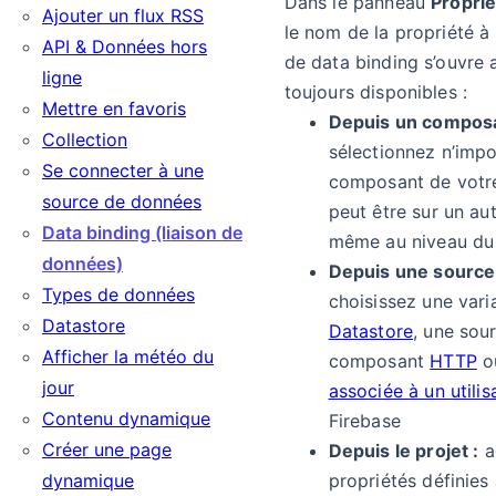
Dans le panneau
Propri
Ajouter un flux RSS
le nom de la propriété à l
API & Données hors
de data binding s’ouvre 
ligne
toujours disponibles :
Mettre en favoris
Depuis un composa
Collection
sélectionnez n’impo
Se connecter à une
composant de votre 
source de données
peut être sur un au
Data binding (liaison de
même au niveau du 
données)
Depuis une source
Types de données
choisissez une vari
Datastore
Datastore
, une sou
Afficher la météo du
composant
HTTP
o
jour
associée à un utilis
Contenu dynamique
Firebase
Créer une page
Depuis le projet :
a
dynamique
propriétés définies