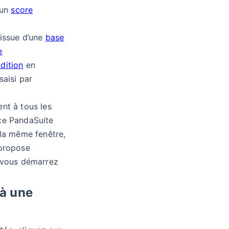
’un
score
 issue d’une
base
e
dition
en
saisi par
ent à tous les
ace PandaSuite
 la même fenêtre,
 propose
ù vous démarrez
 à une