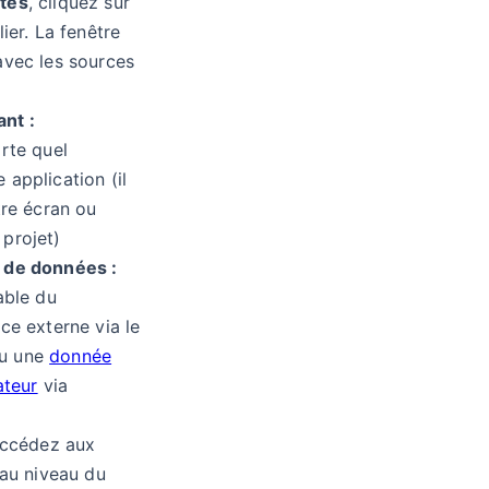
étés
, cliquez sur
ier. La fenêtre
avec les sources
nt :
rte quel
application (il
tre écran ou
projet)
 de données :
able du
rce externe via le
u une
donnée
ateur
via
ccédez aux
 au niveau du