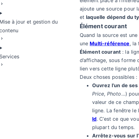
élément placé à l’intérieu
ajoute une source pour l
et
laquelle dépend du t
Mise à jour et gestion du
Élément courant
contenu
Quand la source est un
une
Multi-référence
, la
Élément courant
: la li
Services
d’affichage, sous forme
ngue
lien vers cette ligne plut
Deux choses possibles :
Ouvrez l’un de se
Price
,
Photo
…) pour
valeur de ce champ
ligne. La fenêtre le
Id
. C’est ce que vou
plupart du temps.
Arrêtez-vous sur l