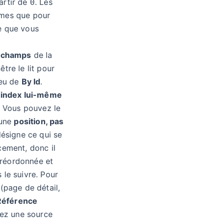
artir de
. Les
0
êmes que pour
e que vous
s champs
de la
tre le lit pour
ieu de
By Id
.
’index lui-même
. Vous pouvez le
 une
position, pas
 désigne ce qui se
cement, donc il
t réordonnée et
le suivre. Pour
(page de détail,
Référence
sez une source