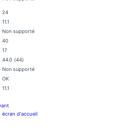
24
11.1
Non supporté
40
17
44.0 (44)
Non supporté
OK
11.1
vant
 écran d'accueil