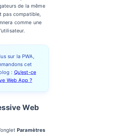
vigateurs de la même
st pas compatible,
ionnera comme une
tilisateur.
lus sur la PWA,
mmandons cet
 blog :
Qu’est-ce
ive Web App ?
ressive Web
’onglet
Paramètres