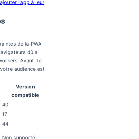
ajouter l’app à leur
es
raintes de la PWA
navigateurs dû à
 workers. Avant de
 votre audience est
Version
compatible
40
17
44
Non supporté