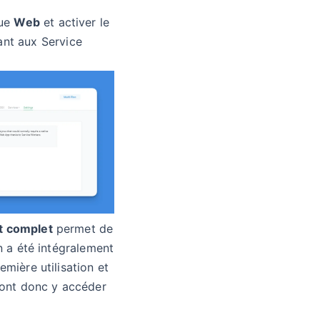
que
Web
et activer le
nt aux Service
t complet
permet de
on a été intégralement
emière utilisation et
rront donc y accéder