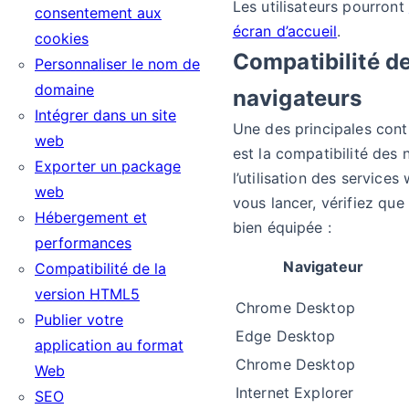
Les utilisateurs pourront
consentement aux
écran d’accueil
.
cookies
Compatibilité d
Personnaliser le nom de
domaine
navigateurs
Intégrer dans un site
Une des principales cont
web
est la compatibilité des 
Exporter un package
l’utilisation des services
web
vous lancer, vérifiez que
Hébergement et
bien équipée :
performances
Navigateur
Compatibilité de la
version HTML5
Chrome Desktop
Publier votre
Edge Desktop
application au format
Chrome Desktop
Web
Internet Explorer
SEO