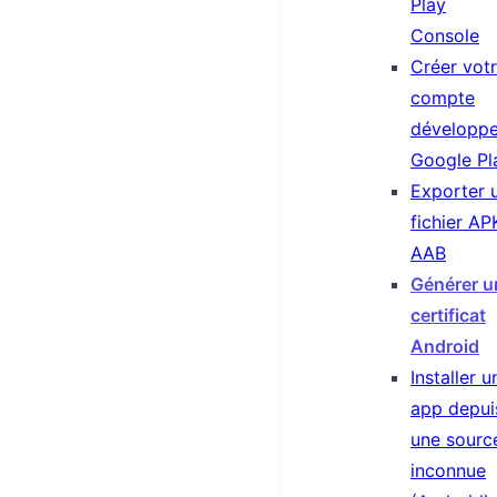
Play
Console
Créer vot
compte
développe
Google Pl
Exporter 
fichier AP
AAB
Générer u
certificat
Android
Installer u
app depui
une sourc
inconnue