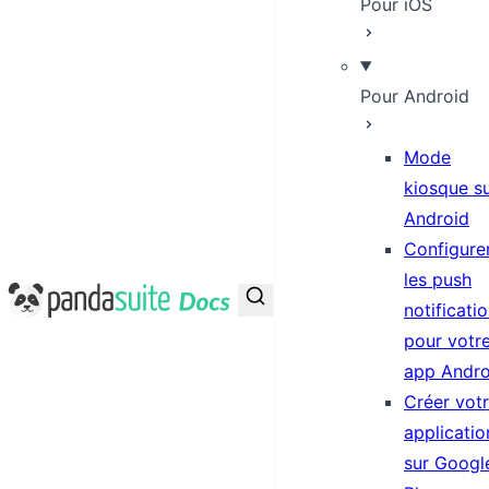
Pour iOS
Pour Android
Mode
kiosque s
Android
Configure
les push
PandaSuite Docs
notificati
pour votr
app Andro
Créer vot
applicatio
sur Googl