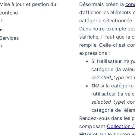
Mise à jour et gestion du
Désormais créez la
con
d’afficher les éléments 
contenu
catégorie sélectionnée.
Dans notre exemple pou
s’affiche, il faut que la 
Services
remplie. Celle-ci est c
expressions :
Si l’utilisateur n’a
catégorie (la valeu
selected_type
est 
OU
si la catégorie
ngue
l’utilisateur (la val
selected_type
) co
catégorie de l’élé
Rendez-vous dans les p
composant
Collection /
Filtre
et sur le bouton
+