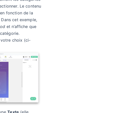
électionner. Le contenu
 en fonction de la
r. Dans cet exemple,
ood
et n’affiche que
 catégorie.
votre choix (ci-
type
Texte
(elle