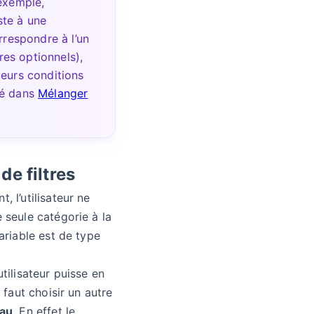
exemple,
iste à une
rrespondre à l’un
tres optionnels),
eurs conditions
é dans
Mélanger
de filtres
, l’utilisateur ne
 seule catégorie à la
variable est de type
utilisateur puisse en
l faut choisir un autre
eau
. En effet le