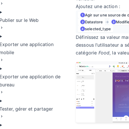
Ajoutez une action :
Agir sur une source de
1
Publier sur le Web
→
Datastore
Modifi
2
3
selected_type
4
Définissez sa valeur ma
Exporter une application
dessous l’utilisateur a s
mobile
catégorie
Food
, la vale
Exporter une application de
bureau
Tester, gérer et partager