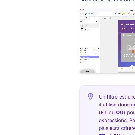
Un filtre est un
il utilise donc 
(
ET
ou
OU
) po
expressions. P
plusieurs critèr