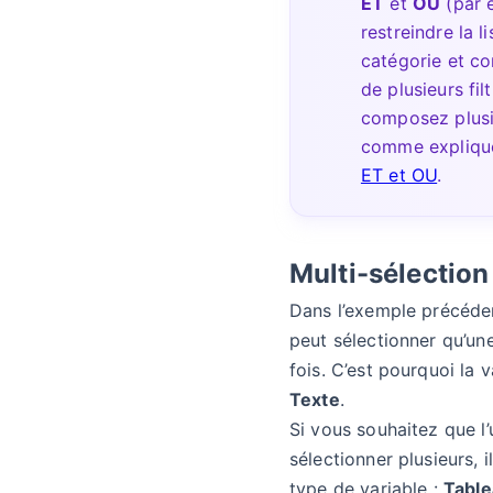
ET
et
OU
(par 
restreindre la l
catégorie et co
de plusieurs fil
composez plusi
comme expliqu
ET et OU
.
Multi-sélection 
Dans l’exemple précédent
peut sélectionner qu’une
fois. C’est pourquoi la 
Texte
.
Si vous souhaitez que l’
sélectionner plusieurs, i
type de variable :
Tabl