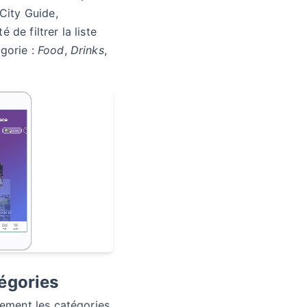
 City Guide,
té de filtrer la liste
gorie :
Food
,
Drinks
,
tégories
lement les catégories