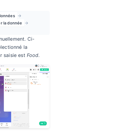
→
 données
→
er la donnée
nuellement. Ci-
électionné la
ur saisie est
Food
.