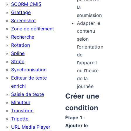
SCORM CMI5
la
Grattage
soumission
Screenshot
Adapter le
Zone de défilement
contenu
Recherche
selon
Rotation
l’orientation
Spline
de
Stripe
l’appareil
Synchronisation
ou l’heure
Editeur de texte
de la
enrichi
journée
Saisie de texte
Créer une
Minuteur
condition
Transform
Étape 1 :
Tripetto
Ajouter le
URL Media Player