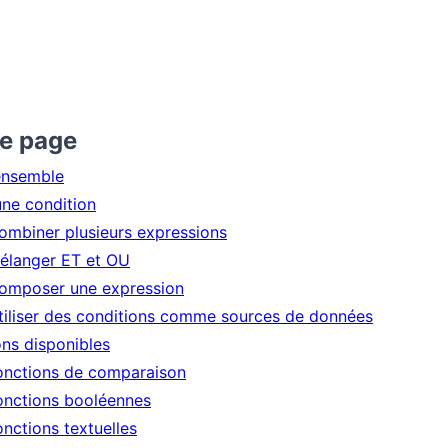
te page
ensemble
une condition
ombiner plusieurs expressions
élanger ET et OU
omposer une expression
tiliser des conditions comme sources de données
ons disponibles
onctions de comparaison
onctions booléennes
onctions textuelles