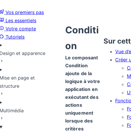
Vos premiers pas
Les essentiels
Conditi
Votre compte
Tutoriels
Sur cet
on
Vue d’
Design et apparence
Le composant
Créer 
Condition
C
ajoute de la
M
Mise en page et
logique à votre
C
structure
application en
U
exécutant des
Foncti
actions
F
Multimédia
uniquement
F
lorsque des
F
critères