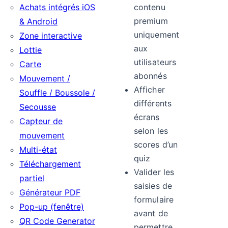
Achats intégrés iOS
contenu
premium
& Android
uniquement
Zone interactive
aux
Lottie
utilisateurs
Carte
abonnés
Mouvement /
Afficher
Souffle / Boussole /
différents
Secousse
écrans
Capteur de
selon les
mouvement
scores d’un
Multi-état
quiz
Téléchargement
Valider les
partiel
saisies de
Générateur PDF
formulaire
Pop-up (fenêtre)
avant de
QR Code Generator
permettre