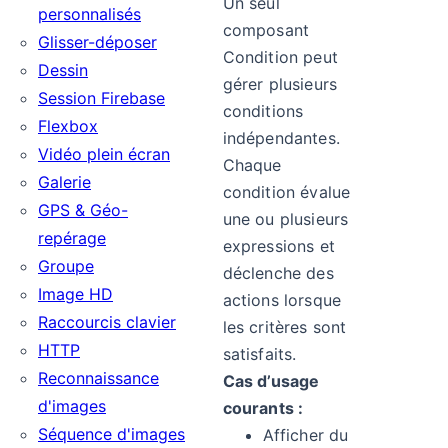
Un seul
personnalisés
composant
Glisser-déposer
Condition peut
Dessin
gérer plusieurs
Session Firebase
conditions
Flexbox
indépendantes.
Vidéo plein écran
Chaque
Galerie
condition évalue
GPS & Géo-
une ou plusieurs
repérage
expressions et
Groupe
déclenche des
Image HD
actions lorsque
Raccourcis clavier
les critères sont
HTTP
satisfaits.
Reconnaissance
Cas d’usage
d'images
courants :
Séquence d'images
Afficher du