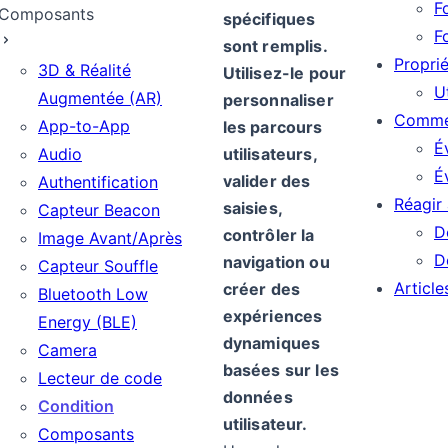
F
Composants
spécifiques
F
sont remplis.
Propri
3D & Réalité
Utilisez-le pour
U
Augmentée (AR)
personnaliser
Commen
App-to-App
les parcours
É
Audio
utilisateurs,
É
valider des
Authentification
Réagir 
saisies,
Capteur Beacon
D
contrôler la
Image Avant/Après
D
navigation ou
Capteur Souffle
Article
créer des
Bluetooth Low
expériences
Energy (BLE)
dynamiques
Camera
basées sur les
Lecteur de code
données
Condition
utilisateur.
Composants